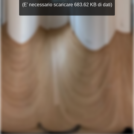
(E' necessario scaricare 683.62 KB di dati)